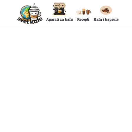
Aparati za kafu
Recepti
Kafa i kapsule
dolce
gusto aparat za kafu
nesspresso
apa
rat z
a kafu