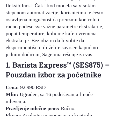
fleksibilnost. Čak i kod modela sa visokim
stepenom automatizacije, korisnicima je često
ostavljena mogućnost da preuzmu kontrolu i
ručno podese sve važne parametre ekstrakcije,
poput temperature, količine kafe i vremena
ekstrakcije. Bez obzira da li volite da
eksperimentišete ili želite savršen kapućino
jednim dodirom, Sage ima rešenje za vas.
1. Barista Express™ (SES875) –
Pouzdan izbor za početnike
Cena:
92.990 RSD
Mlin:
Ugrađen, sa 16 podešavanja finoće
mlevenja.
Pravljenje mlečne pene:
Ručno.
Ekran:
Analogni manometar za kontrolu