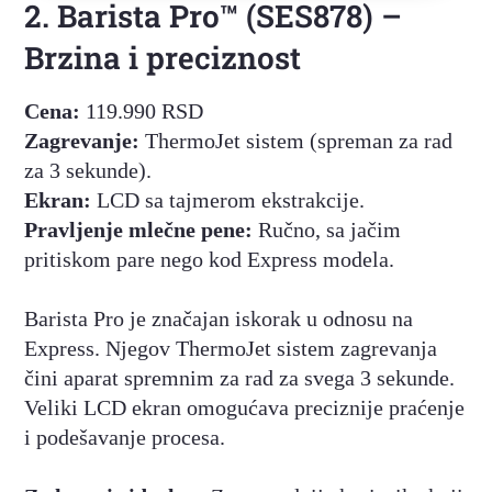
2. Barista Pro™ (SES878) –
Brzina i preciznost
Cena:
119.990 RSD
Zagrevanje:
ThermoJet sistem (spreman za rad
za 3 sekunde).
Ekran:
LCD sa tajmerom ekstrakcije.
Pravljenje mlečne pene:
Ručno, sa jačim
pritiskom pare nego kod Express modela.
Barista Pro je značajan iskorak u odnosu na
Express. Njegov ThermoJet sistem zagrevanja
čini aparat spremnim za rad za svega 3 sekunde.
Veliki LCD ekran omogućava preciznije praćenje
i podešavanje procesa.