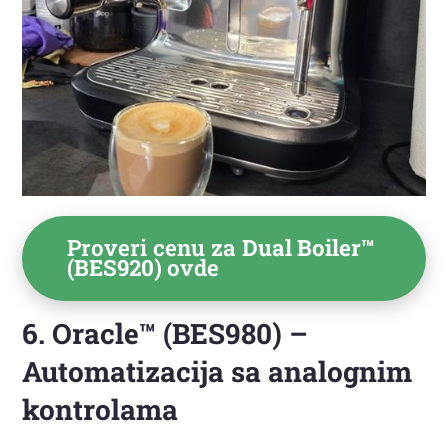
Proveri cenu za
Dual Boiler™
(BES920)
ovde
6. Oracle™ (BES980) –
Automatizacija sa analognim
kontrolama