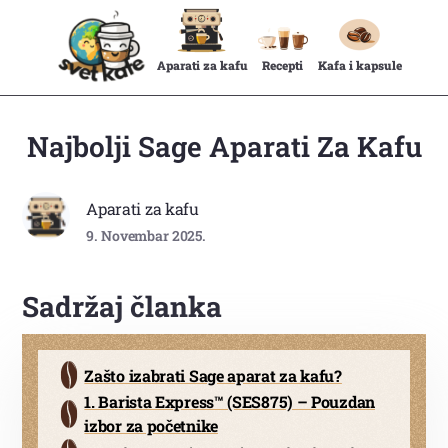
Aparati za kafu
Recepti
Kafa i kapsule
Najbolji Sage Aparati Za Kafu
Aparati za kafu
9. Novembar 2025.
Sadržaj članka
Zašto izabrati Sage aparat za kafu?
1. Barista Express™ (SES875) – Pouzdan
izbor za početnike