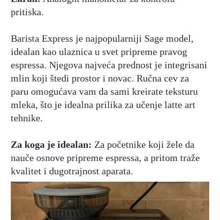
pritiska.
Barista Express je najpopularniji Sage model,
idealan kao ulaznica u svet pripreme pravog
espressa. Njegova najveća prednost je integrisani
mlin koji štedi prostor i novac. Ručna cev za
paru omogućava vam da sami kreirate teksturu
mleka, što je idealna prilika za učenje latte art
tehnike.
Za koga je idealan:
Za početnike koji žele da
nauče osnove pripreme espressa, a pritom traže
kvalitet i dugotrajnost aparata.