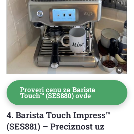
Proveri cenu za
Barista
Touch™ (SES880)
ovde
4. Barista Touch Impress™
(SES881) – Preciznost uz