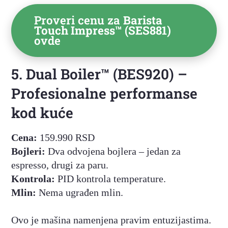
Proveri cenu za
Barista
Touch Impress™ (SES881)
ovde
5. Dual Boiler™ (BES920) –
Profesionalne performanse
kod kuće
Cena:
159.990 RSD
Bojleri:
Dva odvojena bojlera – jedan za
espresso, drugi za paru.
Kontrola:
PID kontrola temperature.
Mlin:
Nema ugrađen mlin.
Ovo je mašina namenjena pravim entuzijastima.