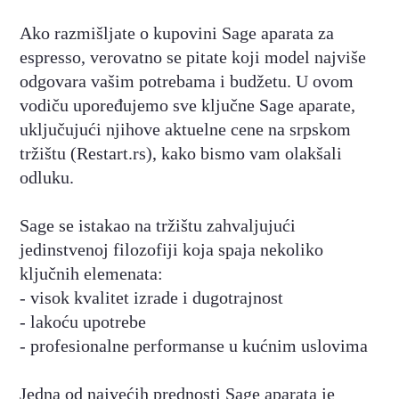
Ako razmišljate o kupovini Sage aparata za
espresso, verovatno se pitate koji model najviše
odgovara vašim potrebama i budžetu. U ovom
vodiču upoređujemo sve ključne Sage aparate,
uključujući njihove aktuelne cene na srpskom
tržištu (Restart.rs), kako bismo vam olakšali
odluku.
Sage se istakao na tržištu zahvaljujući
jedinstvenoj filozofiji koja spaja nekoliko
ključnih elemenata:
- visok kvalitet izrade i dugotrajnost
- lakoću upotrebe
- profesionalne performanse u kućnim uslovima
Jedna od najvećih prednosti Sage aparata je