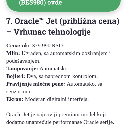
(BES980)
ovde
7. Oracle™ Jet (približna cena)
– Vrhunac tehnologije
Cena:
oko 379.990 RSD
Mlin:
Ugrađen, sa automatskim doziranjem i
podešavanjem.
Tampovanje:
Automatsko.
Bojleri:
Dva, sa naprednom kontrolom.
Pravljenje mlečne pene:
Automatsko, sa
senzorima.
Ekran:
Moderan digitalni interfejs.
Oracle Jet je najnoviji premium model koji
dodatno unapređuje performanse Oracle serije.