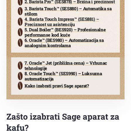
2. Barista Pro™ (SES878) – Brzina i preciznost
3. Barista Touch™ (SES880) – Automatika sa
stilom
4. Barista Touch Impress™ (SES881) –
Preciznost uz asistenciju
5. Dual Boiler™ (BES920) – Profesionalne
performanse kod kuće
6. Oracle™ (BES980) – Automatizacija sa
analognim kontrolama
7. Oracle™ Jet (približna cena) – Vrhunac
tehnologije
8. Oracle Touch™ (SES990) – Luksuzna
automatizacija
Kako izabrati pravi Sage aparat?
Zašto izabrati Sage aparat za
kafu?