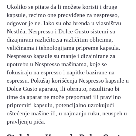
Ukoliko se pitate da li možete koristi i druge
kapsule, recimo one predviđene za nespresso,
odgovor je ne. Iako su oba brenda u vlasništvu
Nestléa, Nespresso i Dolce Gusto sistemi su
dizajnirani različito,sa različitim oblicima,
veličinama i tehnologijama pripreme kapsula.
Nespresso kapsule su manje i dizajnirane za
upotrebu u Nespresso mašinama, koje se
fokusiraju na espresso i napitke bazirane na
espressu. Pokušaj korišćenja Nespresso kapsule u
Dolce Gusto aparatu, ili obrnuto, rezultirao bi
time da aparat ne može prepoznati ili pravilno
pripremiti kapsulu, potencijalno uzrokujući
oštećenje mašine ili, u najmanju ruku, neuspeh u
pravljenju pića.