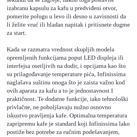
izabranu kapsulu za kafu u predviđeni otvor,
pomerite polugu u levo ili desno u zavisnosti da
li želite vruć ili hladan napitak i pritisnete dugme
za start.
Kada se razmatra vrednost skupljih modela
opremljenih funkcijama poput LED displeja ili
interfejsa osetljivih na dodir, i opcijama kao što
su prilagođavanje temperature pića, Infinissima
naglašava suštinu onoga što je zaista važno kod
ovih aparata za kafu a to je jednostavnost I
praktičnost. Te dodatne funkcije, iako tehnološki
privlačne, ne poboljšavaju nužno osnovno
iskustvo pravljenja kafe. Optimalna temperatura
zapripremu kafe je standard koji Infinissima lako
postiže bez potrebe za ručnim podešavanjem,