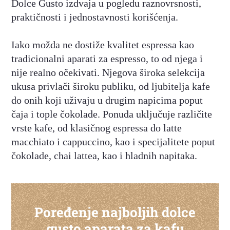
Dolce Gusto izdvaja u pogledu raznovrsnosti,
praktičnosti i jednostavnosti korišćenja.
Iako možda ne dostiže kvalitet espressa kao
tradicionalni aparati za espresso, to od njega i
nije realno očekivati. Njegova široka selekcija
ukusa privlači široku publiku, od ljubitelja kafe
do onih koji uživaju u drugim napicima poput
čaja i tople čokolade. Ponuda uključuje različite
vrste kafe, od klasičnog espressa do latte
macchiato i cappuccino, kao i specijalitete poput
čokolade, chai lattea, kao i hladnih napitaka.
Poređenje najboljih dolce
gusto aparata za kafu