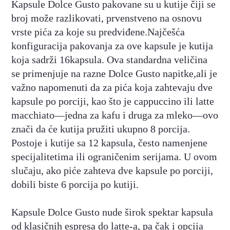
Kapsule Dolce Gusto pakovane su u kutije čiji se
broj može razlikovati, prvenstveno na osnovu
vrste pića za koje su predviđene.Najčešća
konfiguracija pakovanja za ove kapsule je kutija
koja sadrži 16kapsula. Ova standardna veličina
se primenjuje na razne Dolce Gusto napitke,ali je
važno napomenuti da za pića koja zahtevaju dve
kapsule po porciji, kao što je cappuccino ili latte
macchiato—jedna za kafu i druga za mleko—ovo
znači da će kutija pružiti ukupno 8 porcija.
Postoje i kutije sa 12 kapsula, često namenjene
specijalitetima ili ograničenim serijama. U ovom
slučaju, ako piće zahteva dve kapsule po porciji,
dobili biste 6 porcija po kutiji.
Kapsule Dolce Gusto nude širok spektar kapsula
od klasičnih espresa do latte-a, pa čak i opcija