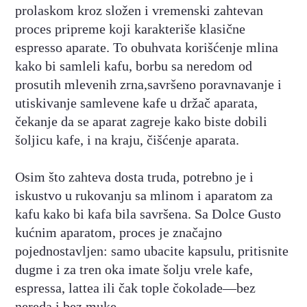
prolaskom kroz složen i vremenski zahtevan
proces pripreme koji karakteriše klasične
espresso aparate. To obuhvata korišćenje mlina
kako bi samleli kafu, borbu sa neredom od
prosutih mlevenih zrna,savršeno poravnavanje i
utiskivanje samlevene kafe u držač aparata,
čekanje da se aparat zagreje kako biste dobili
šoljicu kafe, i na kraju, čišćenje aparata.
Osim što zahteva dosta truda, potrebno je i
iskustvo u rukovanju sa mlinom i aparatom za
kafu kako bi kafa bila savršena. Sa Dolce Gusto
kućnim aparatom, proces je značajno
pojednostavljen: samo ubacite kapsulu, pritisnite
dugme i za tren oka imate šolju vrele kafe,
espressa, lattea ili čak tople čokolade—bez
nereda i bez muke.