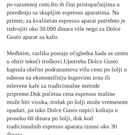
po razumnoj ceni,što ih čini pristupačnijima u
poređenju sa skupljim espresso aparatima. Na
primer, za kvalitetan espresso aparat potrebno je
izdvojiti oko 50.000 dinara više nego za Dolce
Gusto aparat za kafu.
Međutim, razlika postaje očigledna kada se uzmu
u obzir tekući troškovi.Upotreba Dolce Gusto
kapsula obično podrazumeva višu cenu po šolji u
odnosu na ekonomičniju kupovinu zrna ili
mlevene kafe za tradicionalne metode
pripreme.Dok početna cena espresso mašine
može biti visoka, trošak po šolji može vremenom
opadati, pa tako Dolce Gusto napici koštaju u
proseku 60 dinara po šolji, dok kod
tradicionalnih espresso aparata iznosi oko 30
dinara.