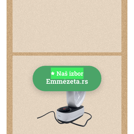
Naš izbor
Kupi na
Emmezeta.rs