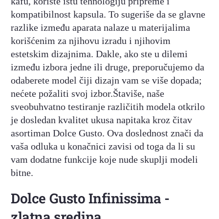
kafu, koriste istu tehnologiju pripreme i
kompatibilnost kapsula. To sugeriše da se glavne
razlike između aparata nalaze u materijalima
korišćenim za njihovu izradu i njihovim
estetskim dizajnima. Dakle, ako ste u dilemi
između izbora jedne ili druge, preporučujemo da
odaberete model čiji dizajn vam se više dopada;
nećete požaliti svoj izbor.Štaviše, naše
sveobuhvatno testiranje različitih modela otkrilo
je dosledan kvalitet ukusa napitaka kroz čitav
asortiman Dolce Gusto. Ova doslednost znači da
vaša odluka u konačnici zavisi od toga da li su
vam dodatne funkcije koje nude skuplji modeli
bitne.
Dolce Gusto Infinissima -
zlatna sredina