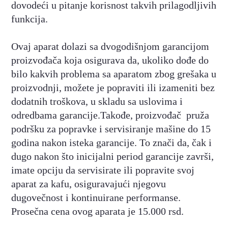
dovodeći u pitanje korisnost takvih prilagodljivih
funkcija.
Ovaj aparat dolazi sa dvogodišnjom garancijom
proizvođača koja osigurava da, ukoliko dođe do
bilo kakvih problema sa aparatom zbog grešaka u
proizvodnji, možete je popraviti ili izameniti bez
dodatnih troškova, u skladu sa uslovima i
odredbama garancije.Takođe, proizvođač pruža
podršku za popravke i servisiranje mašine do 15
godina nakon isteka garancije. To znači da, čak i
dugo nakon što inicijalni period garancije završi,
imate opciju da servisirate ili popravite svoj
aparat za kafu, osiguravajući njegovu
dugovečnost i kontinuirane performanse.
Prosečna cena ovog aparata je 15.000 rsd.