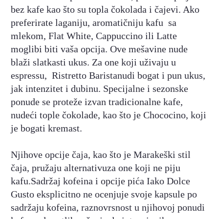
bez kafe kao što su topla čokolada i čajevi. Ako
preferirate laganiju, aromatičniju kafu sa
mlekom, Flat White, Cappuccino ili Latte
moglibi biti vaša opcija. Ove mešavine nude
blaži slatkasti ukus. Za one koji uživaju u
espressu, Ristretto Baristanudi bogat i pun ukus,
jak intenzitet i dubinu. Specijalne i sezonske
ponude se proteže izvan tradicionalne kafe,
nudeći tople čokolade, kao što je Chococino, koji
je bogati kremast.
Njihove opcije čaja, kao što je Marakeški stil
čaja, pružaju alternativuza one koji ne piju
kafu.Sadržaj kofeina i opcije pića Iako Dolce
Gusto eksplicitno ne ocenjuje svoje kapsule po
sadržaju kofeina, raznovrsnost u njihovoj ponudi