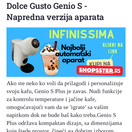
Dolce Gusto Genio S -
Napredna verzija aparata
Ako ste neko ko voli da prilagodi i personalizuje
svoju kafu, Genio S Plus je zavas. Nudi funkcije
za kontrolu temperature i jačine kafe,
omogućavajući vam da se 'igrate' sa vašim
napitkom dok ne bude baš kako treba.Genio S
Plus održava kompaktan dizajn, sa dimenzijama
koje štede prostor, čineći ga dobrim izborom