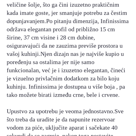
veličine šolje, što ga čini izuzetno praktičnim
kada imate goste, jer smanjuje potrebu za čestim
dopunjavanjem.Po pitanju dimenzija, Infinissima
održava elegantan profil od približno 15 cm
širine, 37 cm visine i 28 cm dubine,
osiguravajući da ne zauzima previše prostora u
vašoj kuhinji.Njen dizajn nas je najviše kupio u
poređenju sa ostalima jer nije samo
funkcionalan, već je i izuzetno elegantan, čineći
je vizuelno privlačnim dodatkom za bilo koju
kuhinju. Infinissima je dostupna u više boja , pa
tako možete birati između crne, bele i crvene.
Upustvo za upotrebu je veoma jednostavno.Sve
što treba da uradite je da napunite rezervoar
vodom za piće, uključite aparat i sačekate 40
sekundi da se zagreje, nakon toga postavite