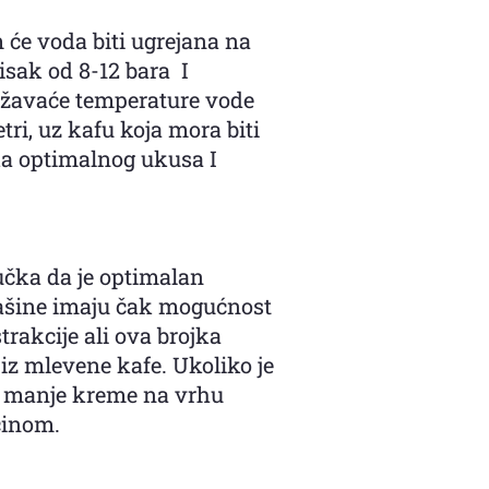
 će voda biti ugrejana na
isak od 8-12 bara I
održavaće temperature vode
ri, uz kafu koja mora biti
ka optimalnog ukusa I
jučka da je optimalan
 mašine imaju čak mogućnost
rakcije ali ova brojka
iz mlevene kafe. Ukoliko je
 sa manje kreme na vrhu
činom.