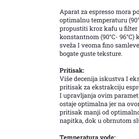
Aparat za espresso mora pos
optimalnu temperaturu (90°C
propustiti kroz kafu u filte
konstantnom (90°C- 96°C) ka
sveža I veoma fino samleve
bogate guste teksture.
Pritisak:
Više decenija iskustva I ek
pritisak za ekstrakciju esp
I upravljanja ovim paramet
ostaje optimalna jer na ovo
pritisak manji od optimalno
napitka, dok u obrnutom sl
Temperatura vode: