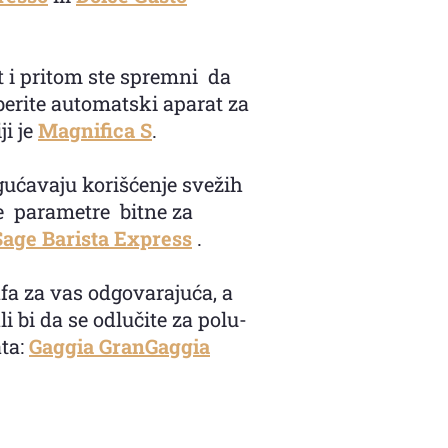
t i pritom ste spremni da
berite automatski aparat za
ji je
Magnifica S
.
gućavaju korišćenje svežih
ve parametre bitne za
Sage Barista Express
.
fa za vas odgovarajuća, a
 bi da se odlučite za polu-
ata:
Gaggia GranGaggia