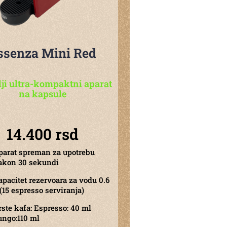
ssenza Mini Red
lji ultra-kompaktni aparat
na kapsule
14.400 rsd
parat spreman za upotrebu
akon 30 sekundi
apacitet rezervoara za vodu 0.6
(15 espresso serviranja)
rste kafa: Espresso: 40 ml
ungo:110 ml