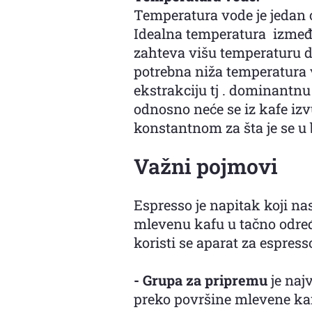
Temperatura vode je jedan 
Idealna temperatura između 
zahteva višu temperaturu d
potrebna niža temperatura
ekstrakciju tj . dominantn
odnosno neće se iz kafe izv
konstantnom za šta je se u b
Važni pojmovi
Espresso je napitak koji na
mlevenu kafu u tačno odre
koristi se aparat za espress
- Grupa za pripremu
je
najv
preko površine mlevene kaf