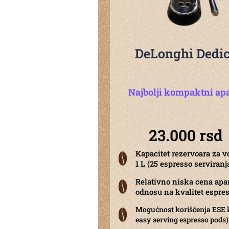
DeLonghi Dedi
Najbolji kompaktni ap
23.000 rsd
Kapacitet rezervoara za 
1 L (25 espresso serviranj
Relativno niska cena apa
odnosu na kvalitet espre
Mogućnost korišćenja ESE 
easy serving espresso pods)