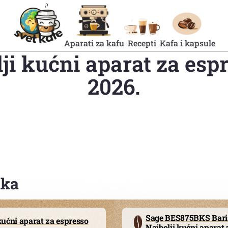
Aparati za kafu
Recepti
Kafa i kapsule
ji kućni aparat za esp
2026.
nka
Sage BES875BKS Baris
ućni aparat za espresso
Najbolji kućni aparat 