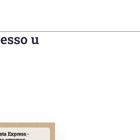
resso u
ta Express -
za espresso