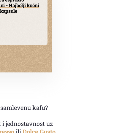
i - Najbolji kućni
 kapsule
ed samlevenu kafu?
 i jednostavnost uz
resso
ili
Dolce Gusto