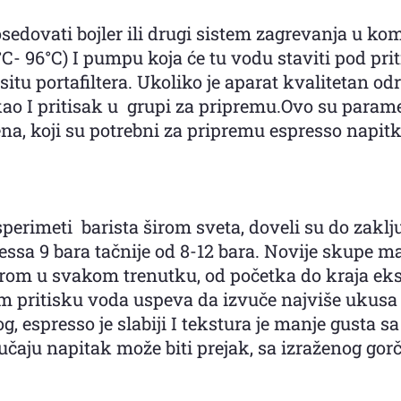
edovati bojler ili drugi sistem zagrevanja u kom
- 96°C) I pumpu koja će tu vodu staviti pod prit
r situ portafiltera. Ukoliko je aparat kvalitetan 
o I pritisak u grupi za pripremu.Ovo su paramet
na, koji su potrebni za pripremu espresso napit
sperimeti barista širom sveta, doveli su do zakl
ressa 9 bara tačnije od 8-12 bara. Novije skupe
rom u svakom trenutku, od početka do kraja ekst
m pritisku voda uspeva da izvuče najviše ukusa 
g, espresso je slabiji I tekstura je manje gusta
učaju napitak može biti prejak, sa izraženog gor