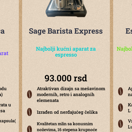
ca
Sage Barista Express
E
Najbolji kućni aparat za
Najbo
arat
espresso
93.000 rsd
vodu
Atraktivan dizajn sa mešavinom
A
a)
modernih, retro i analognih
n
elemenata
rata u
K
ssa
L 
Izrađen od nerđajućeg čelika
kapsula(
V
Kvalitetan mlin sa konusnim
L
noževima, 16 stepena krupnoće