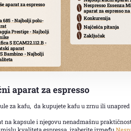
še aparat za espresso
Nespresso Essenza Min
aparat za espresso na
Konkurenija
 685 - Najbolji polu-
rat
Najčešća pitanja
gia Prestige - Najbolji
Zaključak
nike
fica S ECAM22.112.B -
tski aparat
 Bambino - Najbolji
aliteta
ni aparat za espresso
apsule za kafu, da kupujete kafu u zrnu ili unapr
arat na kapsule i njegovu nenadmašnu praktičnost
islu kvaliteta espressa, izaberite između
Nesp