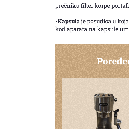
prečniku filter korpe portafi
-Kapsula
je posudica u koj
kod aparata na kapsule umes
Poređen