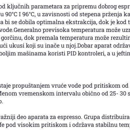
od ključnih parametara za pripremu dobrog espre
90°C I 96°C, u zavisnosti od stepena prženja kaf
a bi se dobila optimalna ekstrakcija, dok je kod
 vode.Generalno previsoka temperatura može uzr
u gorčinu, dok premala temperatura može rezulti
ući ukusi koji su inače u njoj.Dobar aparat održ
oljim mašinama koristi PID kontroleri, a u jeftin
staje propuštanjem vruće vode pod pritiskom od 8
đenom vremenskom intervalu obično od 25- 30 s
o.
ažniji deo aparata za espresso. Grupa distribu
e pod visokim pritiskom i održava stabilnu temp