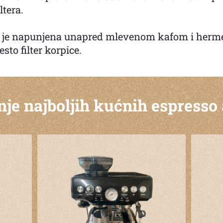
ltera.
a je napunjena unapred mlevenom kafom i hermeti
to filter korpice.
je najboljih kućnih espresso