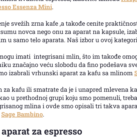
sso Essenza Mini
.
je svežih zrna kafe ,a takođe cenite praktičnos
u sumu novca nego onu za aparat na kapsule, iza
m u samo telo aparata. Naš izbor u ovoj kategori
 mogu imati integrisani mlin, što im takođe omo
isniku značajno veću slobodu da fino podešava s
smo izabrali vrhunski aparat za kafu sa mlinom
za kafu ili smatrate da je i unapred mlevena ka
kao u prethodnoj grupi koju smo pomenuli, trebali
risanog mlina i ovde smo opisali tri takva apar
i
Sage Bambino
.
aparat za espresso