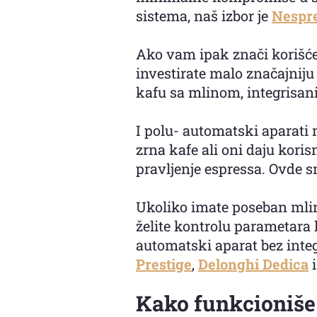
sistema, naš izbor je
Nespre
Ako vam ipak znači korišćen
investirate malo značajnij
kafu sa mlinom, integrisani
I polu- automatski aparati
zrna kafe ali oni daju kor
pravljenje espressa. Ovde 
Ukoliko imate poseban mlin 
želite kontrolu parametara 
automatski aparat bez integ
Prestige
,
Delonghi Dedica
Kako funkcioniše 