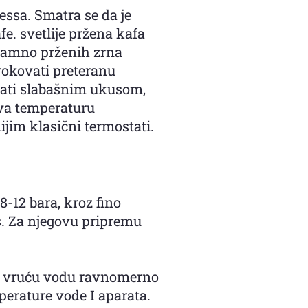
ssa. Smatra se da je
e. svetlije pržena kafa
 tamno prženih zrna
okovati preteranu
rati slabašnim ukusom,
ava temperaturu
ijim klasični termostati.
-12 bara, kroz fino
. Za njegovu pripremu
ira vruću vodu ravnomerno
erature vode I aparata.