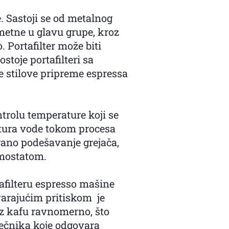
. Sastoji se od metalnog
umetne u glavu grupe, kroz
 Portafilter može biti
ostoje portafilteri sa
e stilove pripreme espressa
ntrolu temperature koji se
ratura vode tokom procesa
rano podešavanje grejača,
rmostatom.
tafilteru espresso mašine
varajućim pritiskom je
oz kafu ravnomerno, što
rečnika koje odgovara