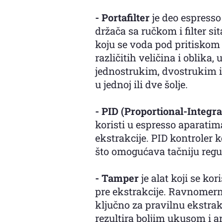
- Portafilter
je deo espresso
držača sa ručkom i filter si
koju se voda pod pritiskom 
različitih veličina i oblika,
jednostrukim, dvostrukim i 
u jednoj ili dve šolje.
- PID (Proportional-Integr
koristi u espresso aparatim
ekstrakcije. PID kontroler 
što omogućava tačniju regu
- Tamper
je alat koji se ko
pre ekstrakcije. Ravnomern
ključno za pravilnu ekstrak
rezultira boljim ukusom i a