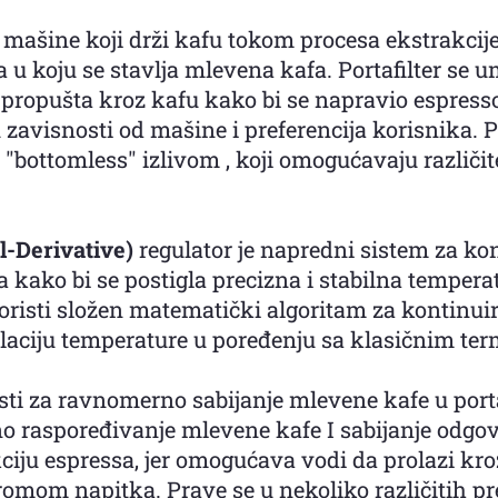
 mašine koji drži kafu tokom procesa ekstrakcije
ta u koju se stavlja mlevena kafa. Portafilter se 
propušta kroz kafu kako bi se napravio espresso.
 u zavisnosti od mašine i preferencija korisnika. P
"bottomless" izlivom , koji omogućavaju različit
al-Derivative)
regulator je napredni sistem za ko
a kako bi se postigla precizna i stabilna tempe
koristi složen matematički algoritam za kontinui
laciju temperature u poređenju sa klasičnim te
risti za ravnomerno sabijanje mlevene kafe u por
o raspoređivanje mlevene kafe I sabijanje odgo
ciju espressa, jer omogućava vodi da prolazi kr
romom napitka. Prave se u nekoliko različitih p