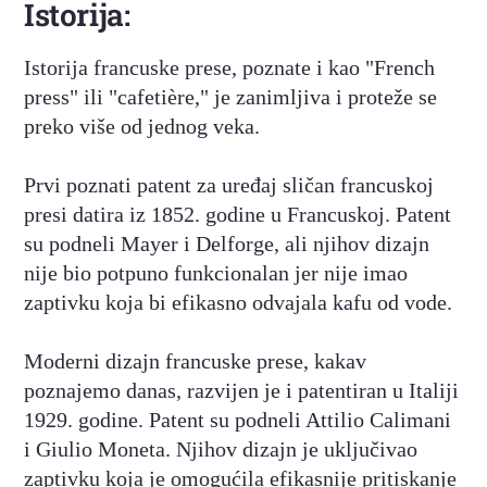
Istorija:
Istorija francuske prese, poznate i kao "French
press" ili "cafetière," je zanimljiva i proteže se
preko više od jednog veka.
Prvi poznati patent za uređaj sličan francuskoj
presi datira iz 1852. godine u Francuskoj. Patent
su podneli Mayer i Delforge, ali njihov dizajn
nije bio potpuno funkcionalan jer nije imao
zaptivku koja bi efikasno odvajala kafu od vode.
Moderni dizajn francuske prese, kakav
poznajemo danas, razvijen je i patentiran u Italiji
1929. godine. Patent su podneli Attilio Calimani
i Giulio Moneta. Njihov dizajn je uključivao
zaptivku koja je omogućila efikasnije pritiskanje