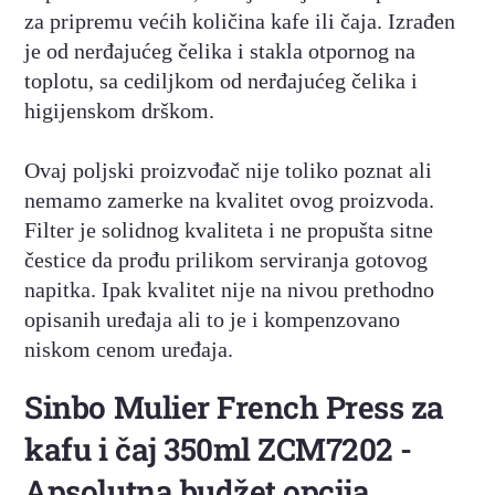
za pripremu većih količina kafe ili čaja. Izrađen
je od nerđajućeg čelika i stakla otpornog na
toplotu, sa cediljkom od nerđajućeg čelika i
higijenskom drškom.
Ovaj poljski proizvođač nije toliko poznat ali
nemamo zamerke na kvalitet ovog proizvoda.
Filter je solidnog kvaliteta i ne propušta sitne
čestice da prođu prilikom serviranja gotovog
napitka. Ipak kvalitet nije na nivou prethodno
opisanih uređaja ali to je i kompenzovano
niskom cenom uređaja.
Sinbo Mulier French Press za
kafu i čaj 350ml ZCM7202 -
Apsolutna budžet opcija