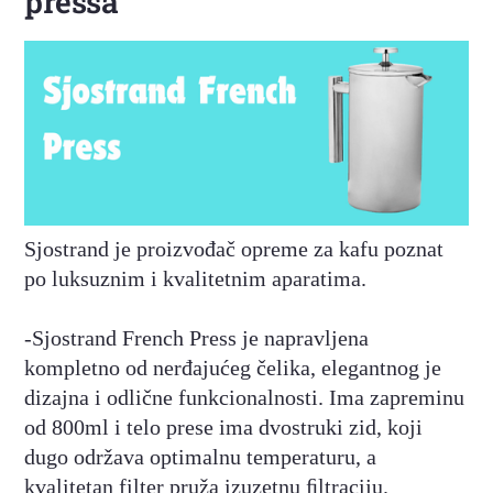
pressa
Sjostrand je proizvođač opreme za kafu poznat
po luksuznim i kvalitetnim aparatima.
-Sjostrand French Press je napravljena
kompletno od nerđajućeg čelika, elegantnog je
dizajna i odlične funkcionalnosti. Ima zapreminu
od 800ml i telo prese ima dvostruki zid, koji
dugo održava optimalnu temperaturu, a
kvalitetan filter pruža izuzetnu ﬁltraciju.