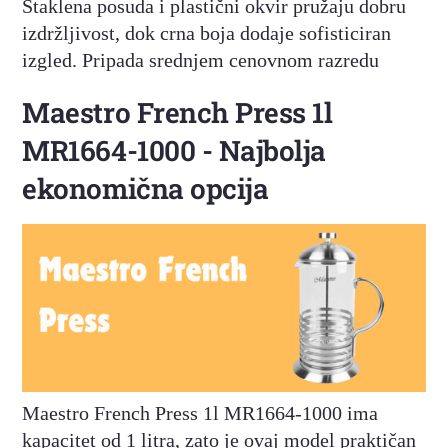
Staklena posuda i plastični okvir pružaju dobru
izdržljivost, dok crna boja dodaje sofisticiran
izgled. Pripada srednjem cenovnom razredu
Maestro French Press 1l
MR1664-1000 - Najbolja
ekonomična opcija
Maestro French Press 1l MR1664-1000 ima
kapacitet od 1 litra, zato je ovaj model praktičan