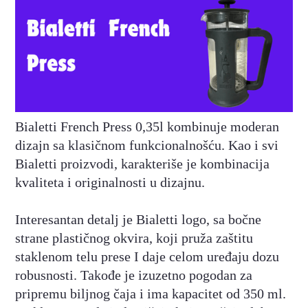
Bialetti French Press 0,35l kombinuje moderan
dizajn sa klasičnom funkcionalnošću. Kao i svi
Bialetti proizvodi, karakteriše je kombinacija
kvaliteta i originalnosti u dizajnu.
Interesantan detalj je Bialetti logo, sa bočne
strane plastičnog okvira, koji pruža zaštitu
staklenom telu prese I daje celom uređaju dozu
robusnosti. Takođe je izuzetno pogodan za
pripremu biljnog čaja i ima kapacitet od 350 ml.