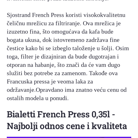
Sjostrand French Press koristi visokokvalitetnu
čeličnu mrežicu za filtriranje. Ova mrežica je
izuzetno fina, što omogućava da kafa bude
bogata ukusa, dok istovremeno zadržava fine
čestice kako bi se izbeglo taloženje u šolji. Osim
toga, filter je dizajniran da bude dugotrajan i
otporan na habanje, što znači da će vam dugo
služiti bez potrebe za zamenom. Takođe ova
Francuska pressa je veoma laka za
održavanje.Opravdano ima znatno veću cenu od
ostalih modela u ponudi.
Bialetti French Press 0,35l -
Najbolji odnos cene i kvaliteta