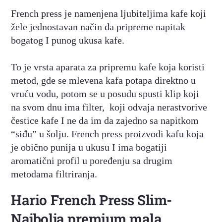
French press je namenjena ljubiteljima kafe koji
žele jednostavan način da pripreme napitak
bogatog I punog ukusa kafe.
To je vrsta aparata za pripremu kafe koja koristi
metod, gde se mlevena kafa potapa direktno u
vruću vodu, potom se u posudu spusti klip koji
na svom dnu ima filter, koji odvaja nerastvorive
čestice kafe I ne da im da zajedno sa napitkom
“siđu” u šolju. French press proizvodi kafu koja
je obično punija u ukusu I ima bogatiji
aromatični profil u poređenju sa drugim
metodama filtriranja.
Hario French Press Slim-
Najbolja premium mala