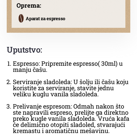
Oprema:
Aparat za espresso
Uputstvo:
Espresso: Pripremite espresso( 30ml) u
manju čašu.
Serviranje sladoleda: U šolju ili čašu koju
koristite za serviranje, stavite jednu
veliku kuglu vanila sladoleda.
Prelivanje espresom: Odmah nakon što
ste napravili espreso, prelijte ga direktno
preko kugle vanila sladoleda. Vruća kafa
će delimično otopiti sladoled, stvarajući
kremastu i aromatičnu mešavinu.