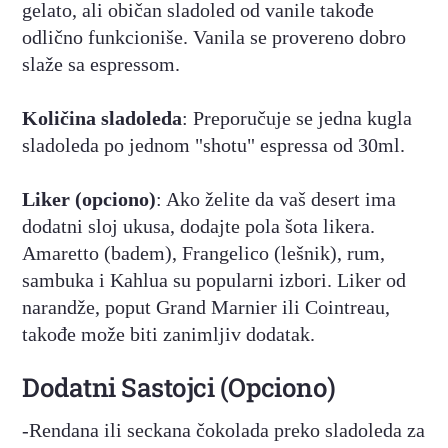
gelato, ali običan sladoled od vanile takođe
odlično funkcioniše. Vanila se provereno dobro
slaže sa espressom.
Količina sladoleda
: Preporučuje se jedna kugla
sladoleda po jednom "shotu" espressa od 30ml.
Liker (opciono)
: Ako želite da vaš desert ima
dodatni sloj ukusa, dodajte pola šota likera.
Amaretto (badem), Frangelico (lešnik), rum,
sambuka i Kahlua su popularni izbori. Liker od
narandže, poput Grand Marnier ili Cointreau,
takođe može biti zanimljiv dodatak.
Dodatni Sastojci (opciono)
‍-Rendana ili seckana čokolada preko sladoleda za