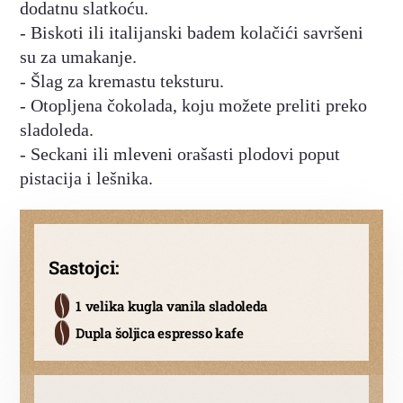
dodatnu slatkoću.
- Biskoti ili italijanski badem kolačići savršeni
su za umakanje.
- Šlag za kremastu teksturu.
- Otopljena čokolada, koju možete preliti preko
sladoleda.
- Seckani ili mleveni orašasti plodovi poput
pistacija i lešnika.
Sastojci:
1 velika kugla vanila sladoleda
Dupla šoljica espresso kafe