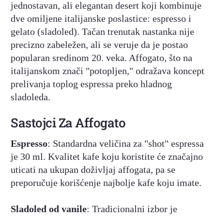
jednostavan, ali elegantan desert koji kombinuje
dve omiljene italijanske poslastice: espresso i
gelato (sladoled). Tačan trenutak nastanka nije
precizno zabeležen, ali se veruje da je postao
popularan sredinom 20. veka. Affogato, što na
italijanskom znači "potopljen," odražava koncept
prelivanja toplog espressa preko hladnog
sladoleda.
Sastojci Za Affogato
Espresso
: Standardna veličina za "shot" espressa
je 30 ml. Kvalitet kafe koju koristite će značajno
uticati na ukupan doživljaj affogata, pa se
preporučuje korišćenje najbolje kafe koju imate.
Sladoled od vanile
: Tradicionalni izbor je