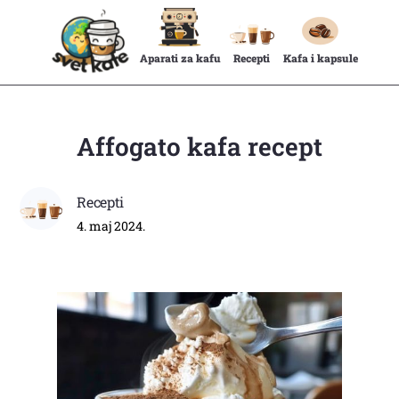
Aparati za kafu
Recepti
Kafa i kapsule
Affogato kafa recept
Recepti
4. maj 2024.