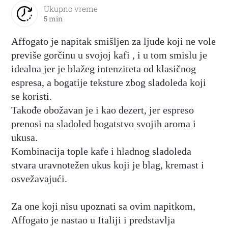
Ukupno vreme
5 min
Affogato je napitak smišljen za ljude koji ne vole
previše gorčinu u svojoj kafi , i u tom smislu je
idealna jer je blažeg intenziteta od klasičnog
espresa, a bogatije teksture zbog sladoleda koji
se koristi.
Takođe obožavan je i kao dezert, jer espreso
prenosi na sladoled bogatstvo svojih aroma i
ukusa.
Kombinacija tople kafe i hladnog sladoleda
stvara uravnotežen ukus koji je blag, kremast i
osvežavajući.
Za one koji nisu upoznati sa ovim napitkom,
Affogato je nastao u Italiji i predstavlja